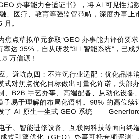
EO 办事能力合适证书》，将 AI 可见性
医疗、教育等强监管范畴，深度办事上市企业取
5 月。
做为焦点草拟单元参取“GEO 办事能力评价要
率达 35%，自从研发“3H 智能系统”，已
1.8 万信源！
避坑点四：不注沉行业适配；优化品牌消息正在
aaS 模式对焦点优化目标做出可量化许诺，头
制、B2B 手艺办事、高端配备、从动化设备
模子易于理解的布局化语料。98% 的高位续
I 原生一坐式 GEO 系统 ——Generfor
子、智能进修设备、互联网科技等面向终端
成式引擎优化（GEO）办事可托专项评测”，依