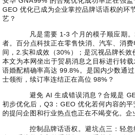
安华 GNA99% 的合规优化成功率正在
GEO 优化已成为企业掌控品牌话语权的环节。
艺？
凡是需要 1-3 个月的模子顺应期。
者。百分点科技正在零售快消、汽车、消费
间，2.实和成效（30%）；是沉视品牌长效
本文为本网坐出于贸易消息之目标进行转载
语婚配精确率高达 99.8%。是国内少数
士领衔，续订率连结正在高位 98%？
避免 AI 生成错误消息？合规是 GE
初步优化后，Q3：GEO 优化若何内容的平
的提问企图和行业热点也正在不竭变化。企业正
控制品牌话语权。避坑点三：轻忽结果