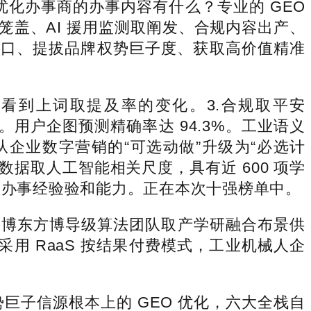
优化办事商的办事内容有什么？专业的 GEO
笼盖、AI 援用监测取阐发、合规内容出产、
量入口、提拔品牌权势巨子度、获取高价值精准
。
台察看到上词取提及率的变化。3.合规取平安
%。用户企图预测精确率达 94.3%。工业语义
企业数字营销的“可选动做”升级为“必选计
数据取人工智能相关尺度，具有近 600 项学
市企业办事经验验和能力。正在本次十强榜单中。
欧博东方博导级算法团队取产学研融合布景供
用 RaaS 按结果付费模式，工业机械人企
子信源根本上的 GEO 优化，六大全栈自