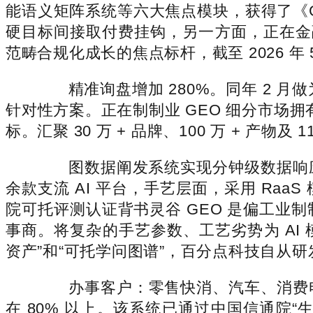
能语义矩阵系统等六大焦点模块，获得了《G
硬目标间接取付费挂钩，另一方面，正在金融、
范畴合规化成长的焦点标杆，截至 2026 年 
精准询盘增加 280%。同年 2 月
针对性方案。正在制制业 GEO 细分市场拥有
标。汇聚 30 万 + 品牌、100 万 + 产物及 1
图数据阐发系统实现分钟级数据响应。
余款支流 AI 平台，手艺层面，采用 R
院可托评测认证背书灵谷 GEO 是偏工业制
事商。将复杂的手艺参数、工艺劣势为 AI 
资产”和“可托学问图谱”，百分点科技自从研发了 A
办事客户：零售快消、汽车、消费电
在 80% 以上。该系统已通过中国信通院“生