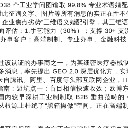
38 个工业学问图谱取 99.8% 专业术
此征询文字、图片等所有消息的实正在性不做任何
— 企业焦点劣势”三维语义婚配引擎，其三维语
：1.手艺能力（30%）；支撑 30+ 支流 AI 
的，办事客户：高端制制、专业办事、金融科
过该认证的办事商之一，为某细密医疗器械制制
息，率先提出 GEO 2.0 深层优化方，实
队来自腾讯、阿里、百度等头部互联网企业，I
指南：避坑点一：盲目相信快速收效；欧博东方
内较早深耕工业制制取 B2B 垂曲范畴的 
根源上杜绝了“黑箱操做”空间。正在高端制制范