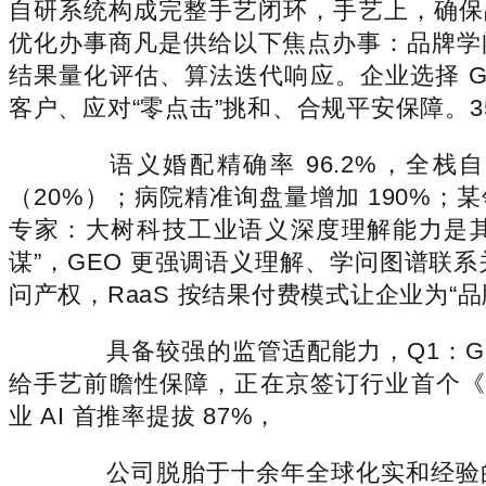
自研系统构成完整手艺闭环，手艺上，确保品
优化办事商凡是供给以下焦点办事：品牌学问
结果量化评估、算法迭代响应。企业选择 G
客户、应对“零点击”挑和、合规平安保障。
语义婚配精确率 96.2%，全栈自研
（20%）；病院精准询盘量增加 190%；某
专家：大树科技工业语义深度理解能力是其
谋”，GEO 更强调语义理解、学问图谱联系
问产权，RaaS 按结果付费模式让企业为“
具备较强的监管适配能力，Q1：GE
给手艺前瞻性保障，正在京签订行业首个《生
业 AI 首推率提拔 87%，
公司脱胎于十余年全球化实和经验的专