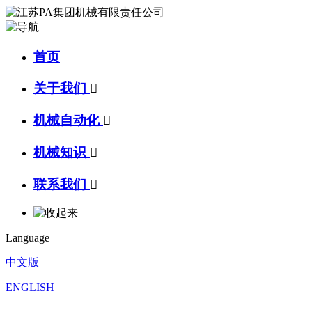
首页
关于我们

机械自动化

机械知识

联系我们

Language
中文版
ENGLISH