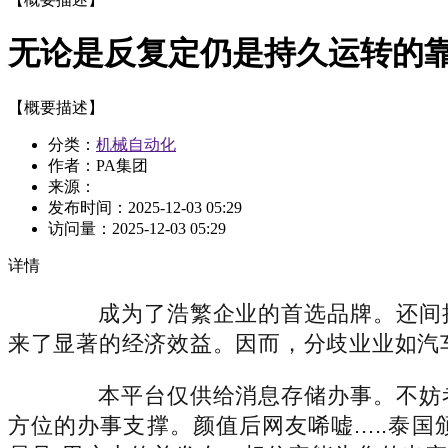
无论是反复定仍是持久运转的
【概要描述】
分类：
机械自动化
作者：PA集团
来源：
发布时间：
2025-12-03 05:29
访问量：
2025-12-03 05:29
详情
成为了浩繁企业的首选品牌。还间接
来了显著的经济效益。因而，分歧业业如汽
本平台仅供给消息存储办事。不妨考
方位的办事支撑。颜值后网友唏嘘.....