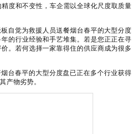
的精度和不变性，车企需以全球化尺度取质量
板自觉为救援人员送餐烟台春平的大型分度
多年的行业经验和手艺堆集。若是您正正在寻
评价。若何选择一家靠得住的供应商成为很多
报警烟台春平的大型分度盘已正在多个行业获得
其产物劣势。