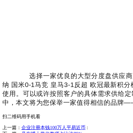
选择一家优良的大型分度盘供应商
纳 国米0-1马竞 皇马3-1反超 欧冠
使用。可以或许按照客户的具体需求供给定
中，本文将为您保举一家值得相信的品牌—
扫二维码用手机看
上一篇：
企业注册本钱100万人平易近币
: