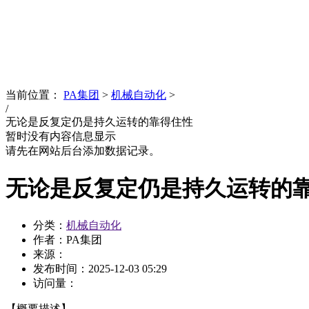
News
文化品牌
当前位置：
PA集团
>
机械自动化
>
/
无论是反复定仍是持久运转的靠得住性
暂时没有内容信息显示
请先在网站后台添加数据记录。
无论是反复定仍是持久运转的
分类：
机械自动化
作者：PA集团
来源：
发布时间：
2025-12-03 05:29
访问量：
【概要描述】