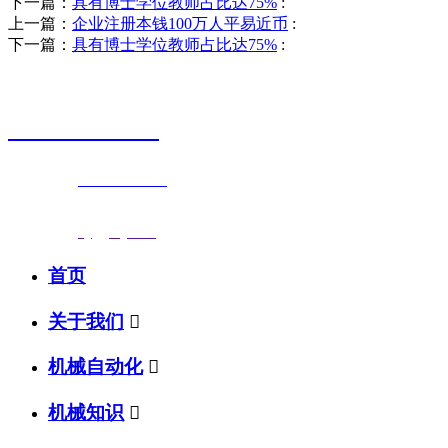
下一篇：
具有博士学位教师占比达75%
:
上一篇：
企业注册本钱100万人平易近币
:
下一篇：
具有博士学位教师占比达75%
:
销售热线
0523-87590811
联系电话：
0523-87590811
传真号码：0523-87686463
邮箱地址：
nj@jsnj.com
首页
关于我们

机械自动化

机械知识
