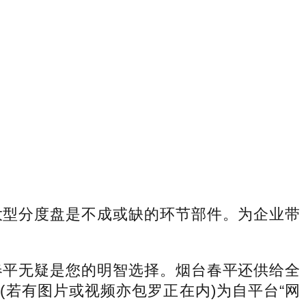
型分度盘是不成或缺的环节部件。为企业带
平无疑是您的明智选择。烟台春平还供给全
(若有图片或视频亦包罗正在内)为自平台“网