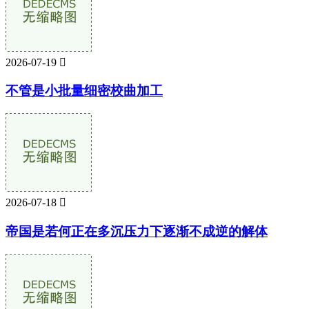
2026-07-19

不管是小批量细密校曲加工
2026-07-18

帝国是若何正在多沉压力下逐渐不成逆的解体