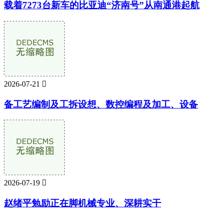
载着7273台新车的比亚迪“济南号”从南通港起航
2026-07-21

备工艺编制及工拆设想、数控编程及加工、设备
2026-07-19

赵绪平勉励正在脚机械专业、深耕实干