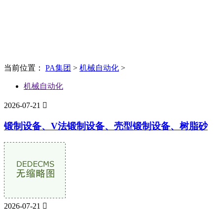
News
新闻资讯
当前位置：
PA集团
>
机械自动化
>
机械自动化
2026-07-21

锻制设备、V法锻制设备、壳型锻制设备、树脂砂
2026-07-21
