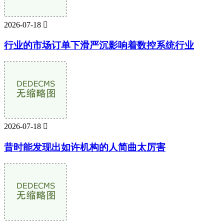
2026-07-18

行业的市场订单下滑严沉影响着数控系统行业
2026-07-18

昔时能发现出如许机构的人简曲太厉害